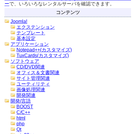
ー
で、いろいろなレンタルサーバを確認できます。
コンテンツ
Joomla!
エクステンション
テンプレート
基本設定
アプリケーション
Notepad++(カスタマイズ)
TuxCards(カスタマイズ)
ソフトウェア
CD/DVD関連
オフィス＆文書関連
サイト管理関連
ユーティリティ
画像処理関連
開発関連
開発/言語
BOOST
C/C++
html
php
Qt