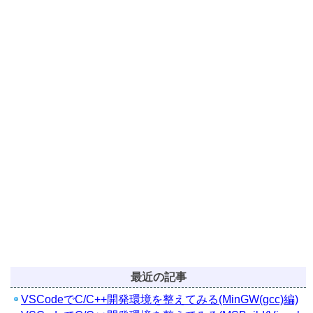
最近の記事
VSCodeでC/C++開発環境を整えてみる(MinGW(gcc)編)