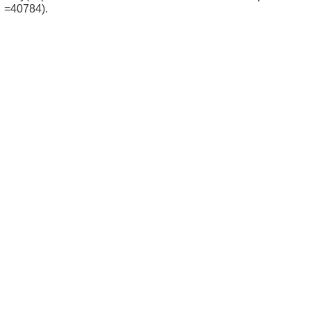
id=40784).