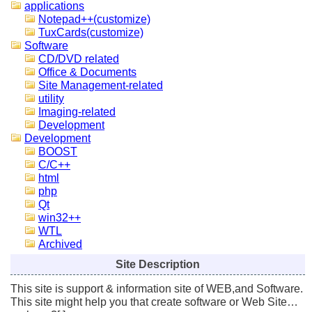
applications
Notepad++(customize)
TuxCards(customize)
Software
CD/DVD related
Office & Documents
Site Management-related
utility
Imaging-related
Development
Development
BOOST
C/C++
html
php
Qt
win32++
WTL
Archived
Site Description
This site is support & information site of WEB,and Software.
This site might help you that create software or Web Site…