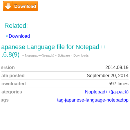
Download
Related:
Download
Japanese Language file for Notepad++
6.6.8(9)
« Noptepad++(ja-pack)
« Software
« Downloads
Version
2014.09.19
Date posted
September 20, 2014
Downloaded
597 times
Categories
Noptepad++(ja-pack)
Tags
tag-japanese-language-notepadpp