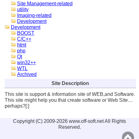
Site Management-related
utility
Imaging-related
Development
Development
BOOST
C/C++
html
php
Qt
win32++
WTL
Archived
Site Description
This site is support & information site of WEB,and Software.
This site might help you that create software or Web Site…
perhaps?[:]
Copyright (C) 2009-2026 www.off-soft.net All Rights
Reserved.