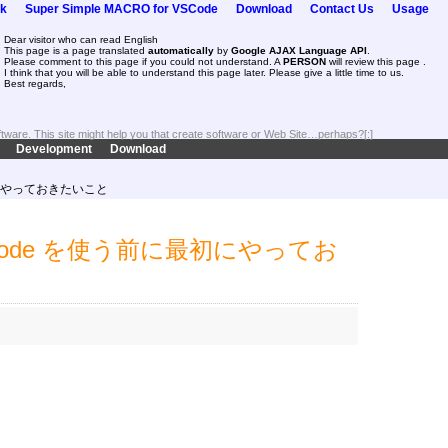
k
Super Simple MACRO for VSCode
Download
Contact Us
Usage
Dear visitor who can read English
This page is a page translated
automatically
by
Google AJAX Language API
.
Please comment to this page if you could not understand. A
PERSON
will review this page .
I think that you will be able to understand this page later. Please give a little time to us.
Best regards,
oftware. This site might help you that create software or Web Site…perhaps?[:]
Development
Download
に最初にやっておきたいこと
dio Code を使う前に最初にやってお