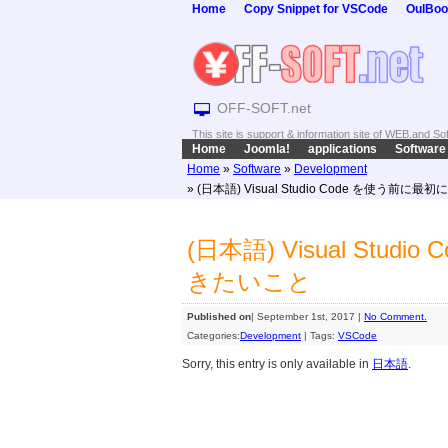
Home
Copy Snippet for VSCode
OulBoo
OFF-SOFT.net
This site is support & information site of WEB,and S
Home
Joomla!
applications
Software
Home
»
Software
»
Development
» (日本語) Visual Studio Code を使う前
(日本語) Visual Stu
きたいこと
Published on
| September 1st, 2017 |
No Comment.
Categories:
Development
|
Tags:
VSCode
Sorry, this entry is only available in
日本語
.