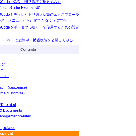
VSCodeでC/C++開発環境を整えてみる
isual Studio Express)編)
 VSCodeをディレクトリ選択状態のエクスプローラ
キストメニューから起動できるようにする
 VSCodeをポータブル版として使用するための設定
Studio Code で超簡単・拡張機能を公開してみる
Contents
sion
ate
rences
ns
ad++(customize)
rds(customize)
D related
e & Documents
Management-related
g-related
lopment