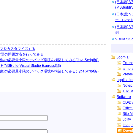
(日本語) 
(MSBuild(V
(日本語)
ー コンテ
(日本語)
例
Visula 
) のテーマをカスタマイズする
つかの日本語の問題対応を行ってみる
Joomla!
単・拡張機能の必要最小限のデバッグ環境を構築してみる(JavaScript編)
Exten
ild(Visual Studio Express)編)
templ
単・拡張機能の必要最小限のデバッグ環境を構築してみる(TypeScript編)
Prefe
applicatio
Notep
TuxCa
Software
CD/DV
Offic
Site 
utility
Imagin
Deve