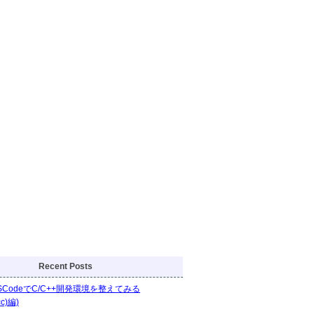
Recent Posts
VSCodeでC/C++開発環境を整えてみる
cc)編)