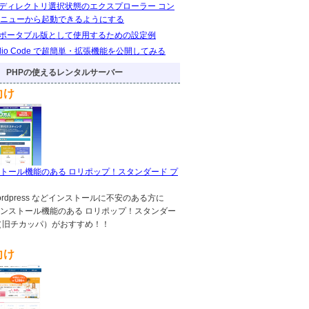
eをディレクトリ選択状態のエクスプローラー コン
ニューから起動できるようにする
eをポータブル版として使用するための設定例
Studio Code で超簡単・拡張機能を公開してみる
PHPの使えるレンタルサーバー
向け
トール機能のある ロリポップ！スタンダード プ
!,wordpress などインストールに不安のある方に
ンストール機能のある ロリポップ！スタンダー
（旧チカッパ）がおすすめ！！
向け