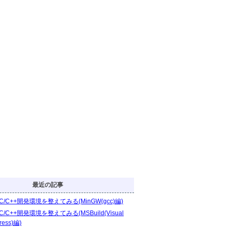
最近の記事
C/C++開発環境を整えてみる(MinGW(gcc)編)
C/C++開発環境を整えてみる(MSBuild(Visual
ress)編)