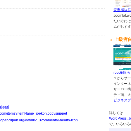
安定感抜群
Joomla!
たい方には
ムがおすす
上級者
root権限
１からサー
インターネ
サーバー構
ティ面、大
ビジネスプ
nippet
詳しくは、
io.com/items?itemName=joekon.copysnippet
WordPres
//openclipart.org/detail/213259/mental-health-icon
で、いろいろ