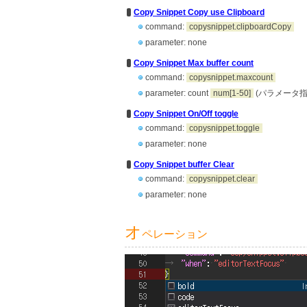
Copy Snippet Copy use Clipboard
command:
copysnippet.clipboardCopy
parameter: none
Copy Snippet Max buffer count
command:
copysnippet.maxcount
parameter: count
num[1-50]
(パラメータ
Copy Snippet On/Off toggle
command:
copysnippet.toggle
parameter: none
Copy Snippet buffer Clear
command:
copysnippet.clear
parameter: none
オ
ペレーション