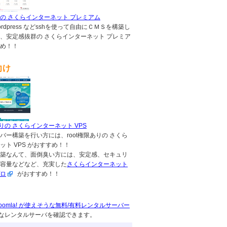
の さくらインターネット プレミアム
,wordpress などsshを使って自由にＣＭＳを構築し
、安定感抜群の さくらインターネット プレミア
め！！
向け
ありの さくらインターネット VPS
バー構築を行い方には、root権限ありの さくら
ット VPS がおすすめ！！
築なんて、面倒臭い方には、安定感、セキュリ
容量などなど、充実した
さくらインターネット
ロ
がおすすめ！！
s, Joomla! が使えそうな無料/有料レンタルサーバー
なレンタルサーバを確認できます。