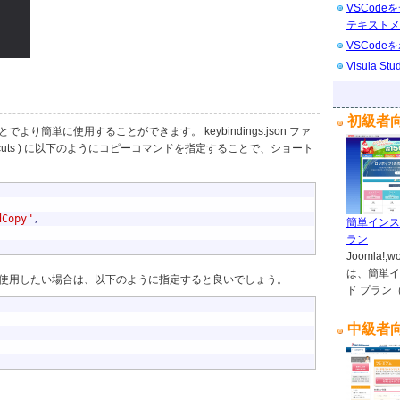
VSCod
テキストメ
VSCod
Visula 
初級者
簡単に使用することができます。 keybindings.json ファ
board Shortcuts ) に以下のようにコピーコマンドを指定することで、ショート
dCopy"
,
簡単インス
ラン
Joomla
は、簡単イ
使用したい場合は、以下のように指定すると良いでしょう。
ド プラン
中級者