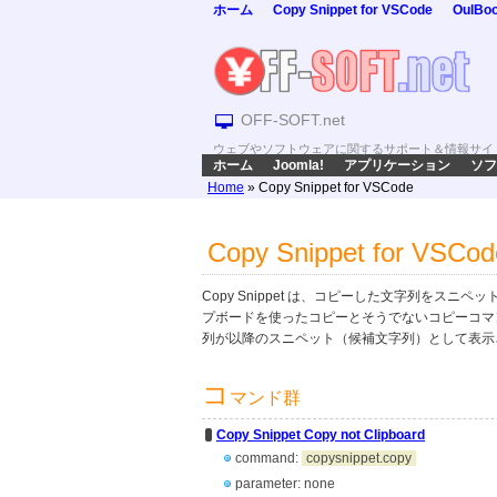
ホーム
Copy Snippet for VSCode
OulBo
OFF-SOFT.net
ウェブやソフトウェアに関するサポート＆情報サイ
ホーム
Joomla!
アプリケーション
ソフ
Home
»
Copy Snippet for VSCode
Copy Snippet for VSCod
Copy Snippet は、コピーした文字列をスニペッ
プボードを使ったコピーとそうでないコピーコマ
列が以降のスニペット（候補文字列）として表示
コ
マンド群
Copy Snippet Copy not Clipboard
command:
copysnippet.copy
parameter: none