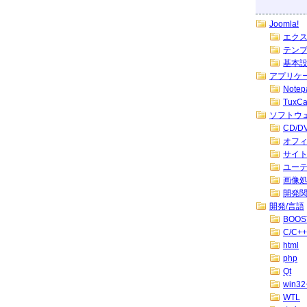
Joomla!
エク
テン
基本
アプリケ
Note
TuxC
ソフトウ
CD/
オフ
サイ
ユー
画像
開発
開発/言語
BOOS
C/C++
html
php
Qt
win32
WTL