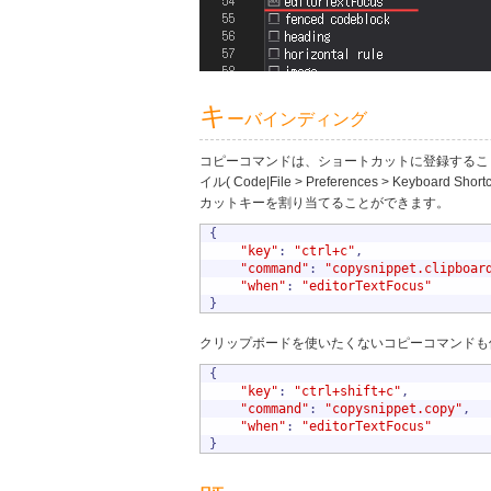
キ
ーバインディング
コピーコマンドは、ショートカットに登録することでより
イル( Code|File > Preferences > Key
カットキーを割り当てることができます。
{
"key"
:
"ctrl+c"
,
"command"
:
"copysnippet.clipboar
"when"
:
"editorTextFocus"
}
クリップボードを使いたくないコピーコマンドも
{
"key"
:
"ctrl+shift+c"
,
"command"
:
"copysnippet.copy"
,
"when"
:
"editorTextFocus"
}