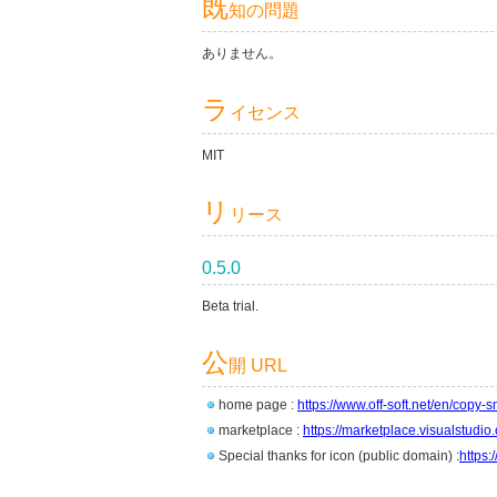
既
知の問題
ありません。
ラ
イセンス
MIT
リ
リース
0.5.0
Beta trial.
公
開 URL
home page :
https://www.off-soft.net/en/copy-s
marketplace :
https://marketplace.visualstud
Special thanks for icon (public domain) :
https: