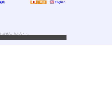
規約
日本語
English
れません。たぶん・・。