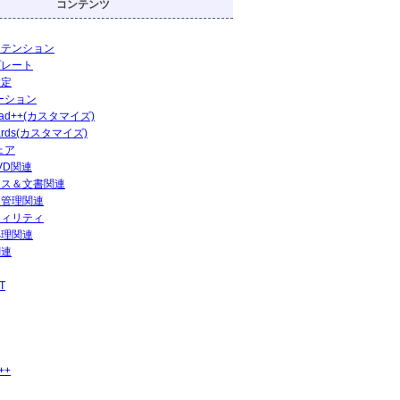
コンテンツ
ステンション
プレート
設定
ーション
pad++(カスタマイズ)
ards(カスタマイズ)
ェア
DVD関連
ィス＆文書関連
ト管理関連
ティリティ
処理関連
関連
T
++