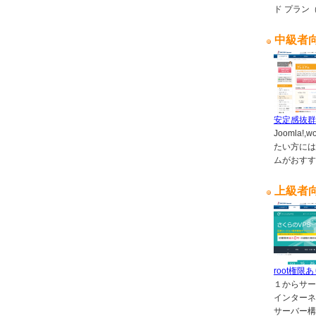
ド プラン
中級者
安定感抜群
Joomla!
たい方には
ムがおすす
上級者
root権限
１からサー
インターネ
サーバー構