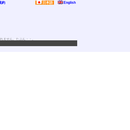
規約
日本語
English
れません。たぶん・・。