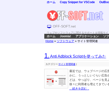
ホーム
Copy Snippet for VSCode
OulBo
OFF-SOFT.net
ウェブやソフトウェアに関するサポート＆情報サイ
ホーム
Joomla!
アプリケーション
ソフ
Home
»
ソフトウェア
»
サイト管理関連
1.
Anti Adblock Scriptを使ってみた
カテゴリー:
サイト管理関連
|
最近では、ウェブページの広告
かに、うっとしいぐらい広告
どは、やっぱり、ページを見
徐々に利用者も増えてきているよ 
... 続きを読む ..