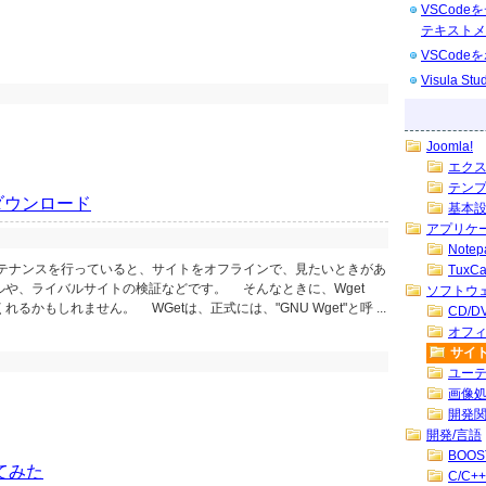
VSCod
テキストメ
VSCod
Visula 
Joomla!
エク
テン
ダウンロード
基本
アプリケ
Note
テナンスを行っていると、サイトをオフラインで、見たいときがあ
TuxC
や、ライバルサイトの検証などです。 そんなときに、Wget
ソフトウ
かもしれません。 WGetは、正式には、"GNU Wget"と呼 ...
CD/
オフ
サイ
ユー
画像
開発
開発/言語
BOOS
ってみた
C/C++