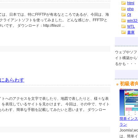
html
php
しては、日本では、特にFFFTPが有名なところであるが、今回は、海
Qt
うFTPクライアントソフトを使ってみました。 どんな感じか、FFFTPと
win32
ダウンロード：http://filezil ...
WTL
書庫
ウェブやソフ
イト構築から
るかも・・・
にあらわす
初級者
イトへのアクセスを文字で表したり、地図で表したりと、様々な表
）を表現しているサイトを見かけます。 今回は、その中で、サイト
あらわす、簡単な手順を記載してみたいと思います。 ダウンロー
簡単インス
ラン
Joomla
は、簡単イ