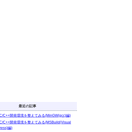
最近の記事
C/C++開発環境を整えてみる(MinGW(gcc)編)
C/C++開発環境を整えてみる(MSBuild(Visual
ress)編)