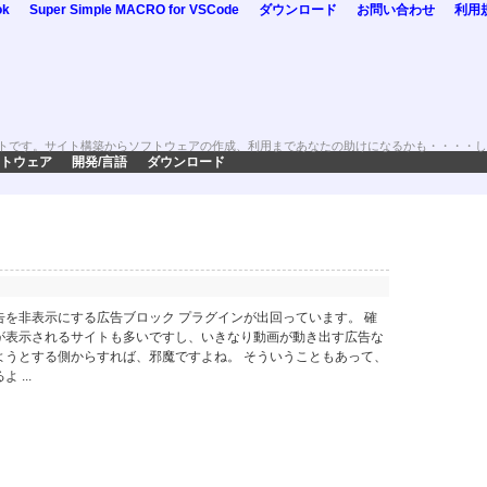
ok
Super Simple MACRO for VSCode
ダウンロード
お問い合わせ
利用
トです。サイト構築からソフトウェアの作成、利用まであなたの助けになるかも・・・・し
トウェア
開発/言語
ダウンロード
を非表示にする広告ブロック プラグインが出回っています。 確
が表示されるサイトも多いですし、いきなり動画が動き出す広告な
ようとする側からすれば、邪魔ですよね。 そういうこともあって、
...