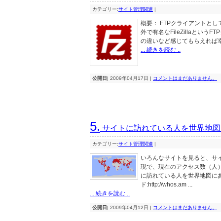
カテゴリー:
サイト管理関連
|
概要： FTPクライアントと
外で有名なFileZillaとい
の違いなど感じてもらえれば幸いです。 
... 続きを読む ..
公開日
| 2009年04月17日 |
コメントはまだありません。
5.
サイトに訪れている人を世界地図
カテゴリー:
サイト管理関連
|
いろんなサイトを見ると、サ
現で、現在のアクセス数（人
に訪れている人を世界地図に
ド:http://whos.am ...
... 続きを読む ..
公開日
| 2009年04月12日 |
コメントはまだありません。