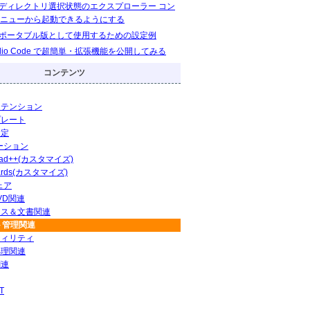
eをディレクトリ選択状態のエクスプローラー コン
ニューから起動できるようにする
eをポータブル版として使用するための設定例
Studio Code で超簡単・拡張機能を公開してみる
コンテンツ
ステンション
プレート
設定
ーション
pad++(カスタマイズ)
ards(カスタマイズ)
ェア
DVD関連
ィス＆文書関連
ト管理関連
ティリティ
処理関連
関連
T