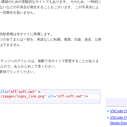
サイト構築のための実験的なサイトでもあります。 そのため、一時的に
ないなどの不具合が発生することもございます。 この不具合によ
一切責任を負いません。
的財産権は当サイトに帰属します。
ツの全てまたは一部を、承諾なしに転載、複製、出版、放送、公衆
はできません。
ンテンツへのアドレスは、無断で当サイトで変更することがありま
せんので、あらかじめご了承ください。
要領でリンクください。
itle
=
"off-soft.net"
 >

t/images/logos_link.png"
alt
=
"off-soft.net"
/
>

VSCodeで
VSCodeで
Studio Exp