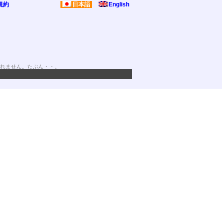
規約
日本語
English
れません。たぶん・・。