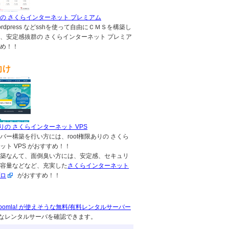
の さくらインターネット プレミアム
,wordpress などsshを使って自由にＣＭＳを構築し
、安定感抜群の さくらインターネット プレミア
め！！
向け
ありの さくらインターネット VPS
バー構築を行い方には、root権限ありの さくら
ット VPS がおすすめ！！
築なんて、面倒臭い方には、安定感、セキュリ
容量などなど、充実した
さくらインターネット
ロ
がおすすめ！！
s, Joomla! が使えそうな無料/有料レンタルサーバー
なレンタルサーバを確認できます。