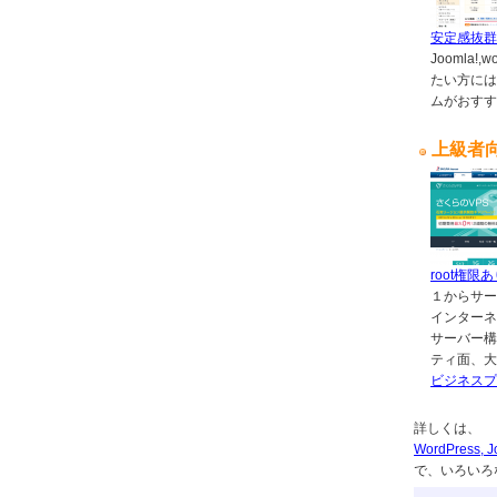
安定感抜群
Joomla!
たい方には
ムがおすす
上級者
root権限
１からサー
インターネ
サーバー構
ティ面、大
ビジネスプ
詳しくは、
WordPres
で、いろいろ