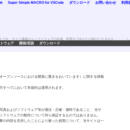
ok
Super Simple MACRO for VSCode
ダウンロード
お問い合わせ
利用
トです。サイト構築からソフトウェアの作成、利用まであなたの助けになるかも・・・・し
トウェア
開発/言語
ダウンロード
オープンソースにおける開発に重きをおいています）に関する情報
方すべてにおいて本規約は適用されます。
写真およびソフトウェア等が適法・正確・適時であること、 当サ
ソフトウェアの動作について何ら保証するものではありません。
事の内容を支持したことにより被った損害について、当サイトは一