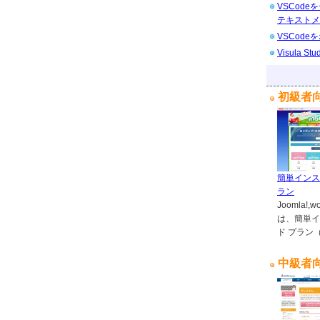
VSCod
テキストメ
VSCod
Visula 
初級者
簡単インス
ラン
Joomla
は、簡単イ
ド プラン
中級者