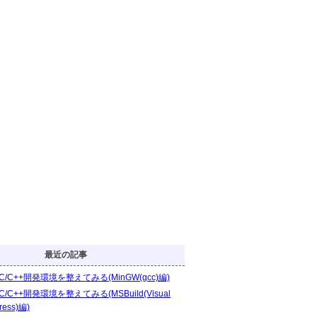
最近の記事
C/C++開発環境を整えてみる(MinGW(gcc)編)
C/C++開発環境を整えてみる(MSBuild(Visual
ress)編)