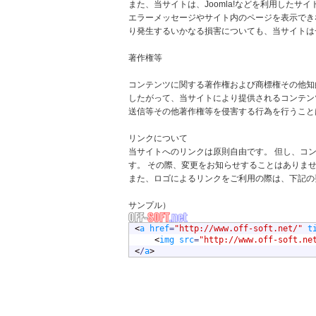
また、当サイトは、Joomla!などを利用した
エラーメッセージやサイト内のページを表示でき
り発生するいかなる損害についても、当サイトは
著作権等
コンテンツに関する著作権および商標権その他知
したがって、当サイトにより提供されるコンテン
送信等その他著作権等を侵害する行為を行うこと
リンクについて
当サイトへのリンクは原則自由です。 但し、コ
す。 その際、変更をお知らせすることはありま
また、ロゴによるリンクをご利用の際は、下記の
サンプル）
<
a
href
=
"http://www.off-soft.net/"
t
	<
img
src
=
"http://www.off-soft.ne
<
/
a
>