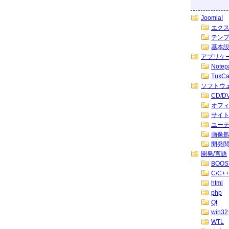
Joomla!
エク
テン
基本
アプリケ
Note
TuxC
ソフトウ
CD/
オフ
サイ
ユー
画像
開発
開発/言語
BOOS
C/C++
html
php
Qt
win32
WTL