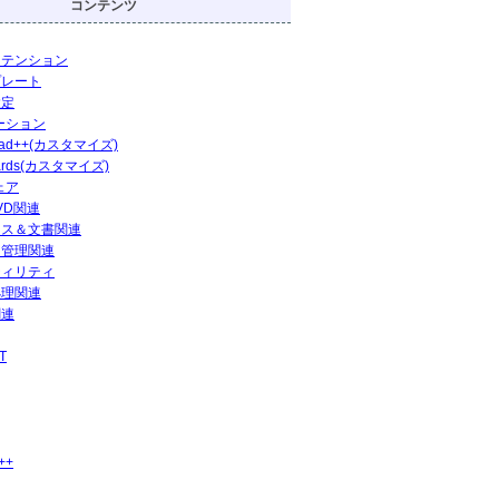
コンテンツ
ステンション
プレート
設定
ーション
pad++(カスタマイズ)
ards(カスタマイズ)
ェア
DVD関連
ィス＆文書関連
ト管理関連
ティリティ
処理関連
関連
T
++