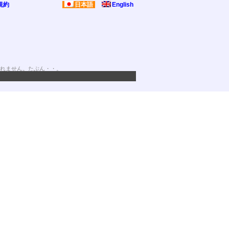
規約
日本語
English
れません。たぶん・・。