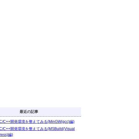
最近の記事
C/C++開発環境を整えてみる(MinGW(gcc)編)
C/C++開発環境を整えてみる(MSBuild(Visual
ress)編)