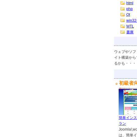
html
php
Qt
win32
WTL
書庫
ウェブやソフ
イト構築から
るかも・・・
初級者
簡単インス
ラン
Joomla
は、簡単イ