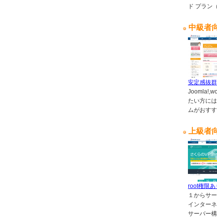
ド プラン
中級者
安定感抜群
Joomla!
たい方には
ムがおすす
上級者
root権限
１からサー
インターネ
サーバー構