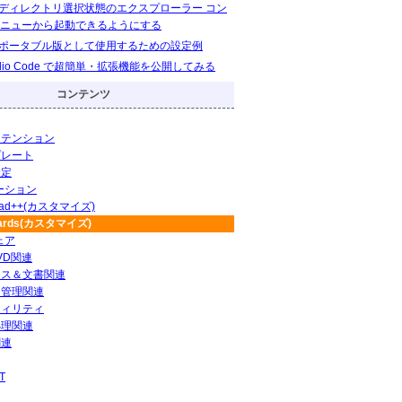
eをディレクトリ選択状態のエクスプローラー コン
ニューから起動できるようにする
eをポータブル版として使用するための設定例
Studio Code で超簡単・拡張機能を公開してみる
コンテンツ
ステンション
プレート
設定
ーション
pad++(カスタマイズ)
Cards(カスタマイズ)
ェア
DVD関連
ィス＆文書関連
ト管理関連
ティリティ
処理関連
関連
T