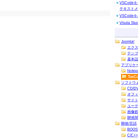
VSCod
テキストメ
VSCod
Visula 
Joomla!
エク
テン
基本
アプリケ
Note
Tux
ソフトウ
CD/
オフ
サイ
ユー
画像
開発
開発/言語
BOOS
C/C++