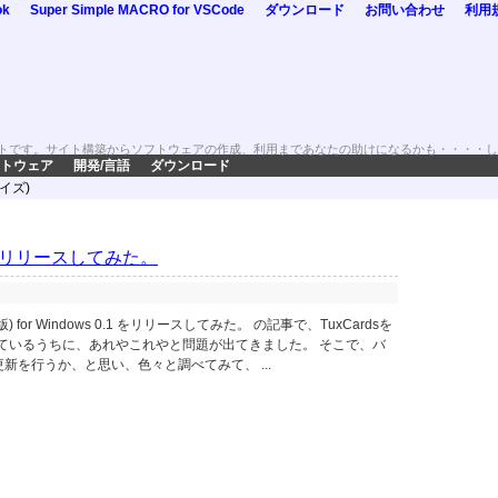
ok
Super Simple MACRO for VSCode
ダウンロード
お問い合わせ
利用
トです。サイト構築からソフトウェアの作成、利用まであなたの助けになるかも・・・・し
トウェア
開発/言語
ダウンロード
マイズ)
ok をリリースしてみた。
版) for Windows 0.1 をリリースしてみた。 の記事で、TuxCardsを
ているうちに、あれやこれやと問題が出てきました。 そこで、バ
 の更新を行うか、と思い、色々と調べてみて、 ...