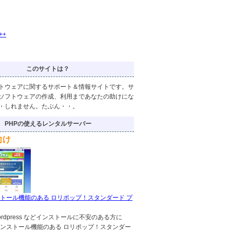
++
このサイトは？
トウェアに関するサポート＆情報サイトです。サ
ソフトウェアの作成、利用まであなたの助けにな
・しれません。たぶん・・。
PHPの使えるレンタルサーバー
向け
トール機能のある ロリポップ！スタンダード プ
!,wordpress などインストールに不安のある方に
ンストール機能のある ロリポップ！スタンダー