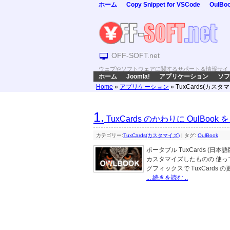
ホーム
Copy Snippet for VSCode
OulBo
OFF-SOFT.net
ウェブやソフトウェアに関するサポート＆情報サイ
ホーム
Joomla!
アプリケーション
ソフ
Home
»
アプリケーション
»
TuxCards(カスタ
1.
TuxCards のかわりに OulBo
カテゴリー:
TuxCards(カスタマイズ)
|
タグ:
OulBook
ポータブル TuxCards (日本語
カスタマイズしたものの 使っ
グフィックスで TuxCards
... 続きを読む ..