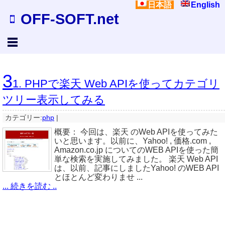
日本語
English
OFF-SOFT.net
3
1. PHPで楽天 Web APIを使ってカテゴリ
ツリー表示してみる
カテゴリー:
php
|
概要： 今回は、楽天 のWeb APIを使ってみた
いと思います。以前に、Yahoo! , 価格.com ,
Amazon.co.jp についてのWEB APIを使った簡
単な検索を実施してみました。 楽天 Web API
は、以前、記事にしましたYahoo! のWEB API
とほとんど変わりませ ...
... 続きを読む ..