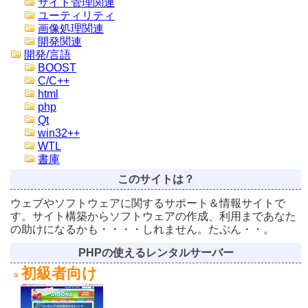
サイト管理関連
ユーティリティ
画像処理関連
開発関連
開発/言語
BOOST
C/C++
html
php
Qt
win32++
WTL
書庫
このサイトは？
ウェブやソフトウェアに関するサポート＆情報サイトで
す。サイト構築からソフトウェアの作成、利用まであなた
の助けになるかも・・・・しれません。たぶん・・。
PHPの使えるレンタルサーバー
初級者向け