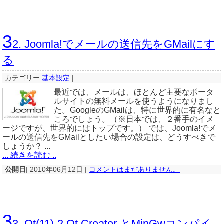
3
2. Joomla!でメールの送信先をGMailにす
る
カテゴリー:
基本設定
|
最近では、メールは、ほとんど主要なポータ
ルサイトの無料メールを使うようになりまし
た。GoogleのGMailは、特に世界的に有名なと
ころでしょう。（※日本では、２番手のイメ
ージですが、世界的にはトップです。） では、Joomla!でメ
ールの送信先をGMailとしたい場合の設定は、どうすべきで
しょうか？ ...
... 続きを読む ..
公開日
| 2010年06月12日 |
コメントはまだありません。
3
3. Qt(11)-2 Qt Creator とMinGwコンパイ