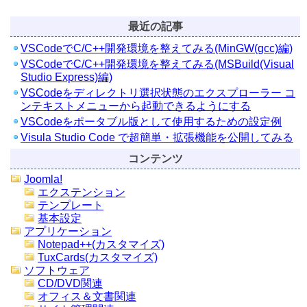
最近の記事
VSCodeでC/C++開発環境を整えてみる(MinGW(gcc)編)
VSCodeでC/C++開発環境を整えてみる(MSBuild(Visual
Studio Express)編)
VSCodeをディレクトリ選択状態のエクスプローラー コ
ンテキストメニューから起動できるようにする
VSCodeをポータブル版として使用するための設定例
Visula Studio Code で超簡単・拡張機能を公開してみる
コンテンツ
Joomla!
エクステンション
テンプレート
基本設定
アプリケーション
Notepad++(カスタマイズ)
TuxCards(カスタマイズ)
ソフトウェア
CD/DVD関連
オフィス＆文書関連