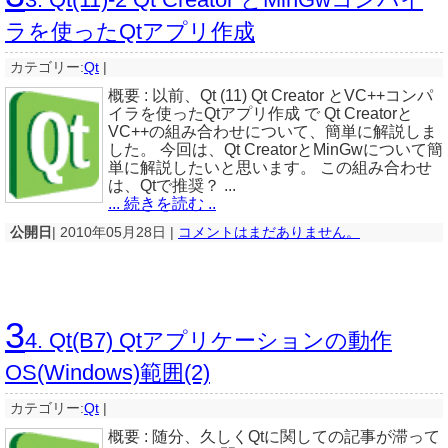
ラを使ったQtアプリ作成
カテゴリー:
Qt
|
概要 : 以前、Qt (11) Qt Creator とVC++コンパ
イラを使ったQtアプリ作成 で Qt Creatorと
VC++の組み合わせについて、簡単に解説しま
した。 今回は、Qt CreatorとMinGwについて簡
単に解説したいと思います。 この組み合わせ
は、Qtで推奨？ ...
... 続きを読む ..
公開日
| 2010年05月28日 |
コメントはまだありません。
3
4. Qt(B7) Qtアプリケーションの動作
OS(Windows)範囲(2)
カテゴリー:
Qt
|
概要 : 随分、久しくQtに関しての記事が滞って