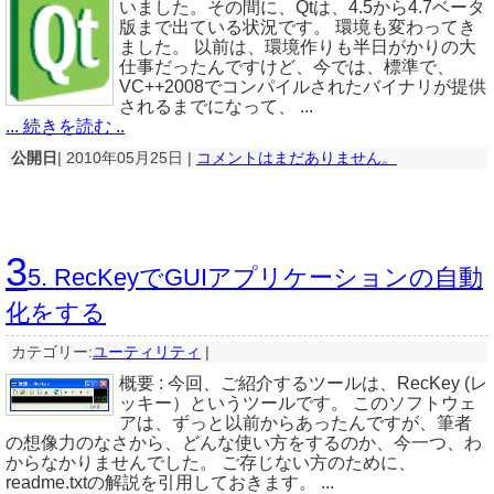
いました。その間に、Qtは、4.5から4.7ベータ
版まで出ている状況です。 環境も変わってき
ました。 以前は、環境作りも半日がかりの大
仕事だったんですけど、今では、標準で、
VC++2008でコンパイルされたバイナリが提供
されるまでになって、 ...
... 続きを読む ..
公開日
| 2010年05月25日 |
コメントはまだありません。
3
5. RecKeyでGUIアプリケーションの自動
化をする
カテゴリー:
ユーティリティ
|
概要 : 今回、ご紹介するツールは、RecKey (レ
ッキー）というツールです。 このソフトウェ
アは、ずっと以前からあったんですが、筆者
の想像力のなさから、どんな使い方をするのか、今一つ、わ
からなかりませんでした。 ご存じない方のために、
readme.txtの解説を引用しておきます。 ...