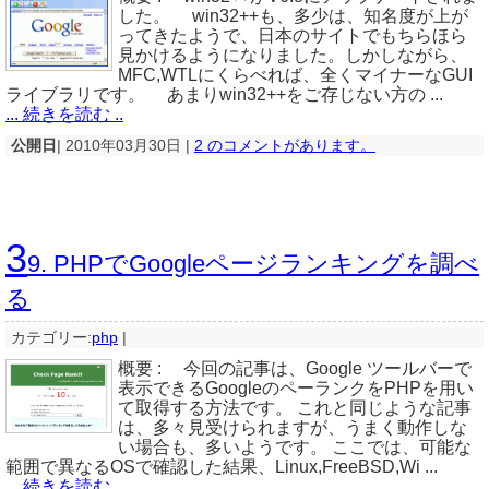
した。 win32++も、多少は、知名度が上が
ってきたようで、日本のサイトでもちらほら
見かけるようになりました。しかしながら、
MFC,WTLにくらべれば、全くマイナーなGUI
ライブラリです。 あまりwin32++をご存じない方の ...
... 続きを読む ..
公開日
| 2010年03月30日 |
2 のコメントがあります。
3
9. PHPでGoogleページランキングを調べ
る
カテゴリー:
php
|
概要 : 今回の記事は、Google ツールバーで
表示できるGoogleのペーランクをPHPを用い
て取得する方法です。 これと同じような記事
は、多々見受けられますが、うまく動作しな
い場合も、多いようです。 ここでは、可能な
範囲で異なるOSで確認した結果、Linux,FreeBSD,Wi ...
... 続きを読む ..