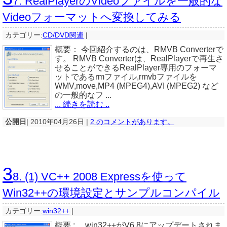
7. RealPlayerのVideoファイルを一般的な
Videoフォーマットへ変換してみる
カテゴリー:
CD/DVD関連
|
概要： 今回紹介するのは、RMVB Converterで
す。 RMVB Converterは、RealPlayerで再生さ
せることができるRealPlayer専用のフォーマ
ットであるrmファイル,rmvbファイルを
WMV,move,MP4 (MPEG4),AVI (MPEG2) など
の一般的なフ ...
... 続きを読む ..
公開日
| 2010年04月26日 |
2 のコメントがあります。
3
8. (1) VC++ 2008 Expressを使って
Win32++の環境設定とサンプルコンパイル
カテゴリー:
win32++
|
概要 : win32++がV6.8にアップデートされま