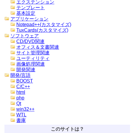
エクステンション
テンプレート
基本設定
アプリケーション
Notepad++(カスタマイズ)
TuxCards(カスタマイズ)
ソフトウェア
CD/DVD関連
オフィス＆文書関連
サイト管理関連
ユーティリティ
画像処理関連
開発関連
開発/言語
BOOST
C/C++
html
php
Qt
win32++
WTL
書庫
このサイトは？