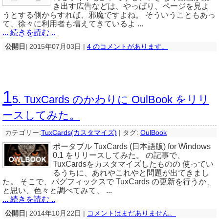
き出す広告などは、やっぱり、ページを見よ
うとする側からすれば、邪魔ですよね。 そういうこともあっ
て、徐々に利用者も増えてきているよ ...
... 続きを読む ..
公開日
| 2015年07月03日 |
4 のコメントがあります。
1
5. TuxCards のかわりに OulBook をリリ
ースしてみた。
カテゴリー:
TuxCards(カスタマイズ)
|
タグ:
OulBook
ポータブル TuxCards (日本語版) for Windows
0.1 をリリースしてみた。 の記事で、
TuxCardsをカスタマイズしたものの 使ってい
るうちに、あれやこれやと問題が出てきまし
た。 そこで、バグフィックスで TuxCards の更新を行うか、
と思い、色々と調べてみて、 ...
... 続きを読む ..
公開日
| 2014年10月22日 |
コメントはまだありません。