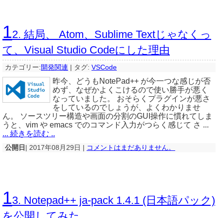
1
2. 結局、 Atom、Sublime Textじゃなくっ
て、Visual Studio Codeにした理由
カテゴリー:
開発関連
|
タグ:
VSCode
昨今、どうもNotePad++ が今一つな感じが否
めず、なぜかよくこけるので使い勝手が悪く
なっていました。 おそらくプラグインが悪さ
をしているのでしょうが、よくわかりませ
ん。 ソースツリー構造や画面の分割のGUI操作に慣れてしま
うと、vim や emacs でのコマンド入力がつらく感じて さ ...
... 続きを読む ..
公開日
| 2017年08月29日 |
コメントはまだありません。
1
3. Notepad++ ja-pack 1.4.1 (日本語パック)
を公開してみた。