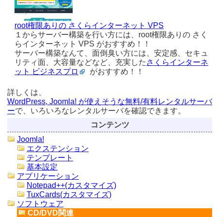
root権限ありの さくらインターネット VPS
１からサーバー構築を行い方には、root権限ありの さく
らインターネット VPS がおすすめ！！
サーバー構築なんて、面倒臭い方には、安定感、セキュ
リティ面、大容量などなど、充実した
さくらインターネ
ット ビジネスプロ
がおすすめ！！
詳しくは、
WordPress, Joomla! が使えそうな無料/有料レンタルサーバ
ー
で、いろいろなレンタルサーバを確認できます。
コンテンツ
Joomla!
エクステンション
テンプレート
基本設定
アプリケーション
Notepad++(カスタマイズ)
TuxCards(カスタマイズ)
ソフトウェア
CD/DVD関連