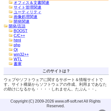
オフィス＆文書関連
サイト管理関連
ユーティリティ
画像処理関連
開発関連
開発/言語
BOOST
C/C++
html
php
Qt
win32++
WTL
書庫
このサイトは？
ウェブやソフトウェアに関するサポート＆情報サイトで
す。サイト構築からソフトウェアの作成、利用まであなた
の助けになるかも・・・・しれません。たぶん・・。
Copyright (C) 2009-2026 www.off-soft.net All Rights
Reserved.