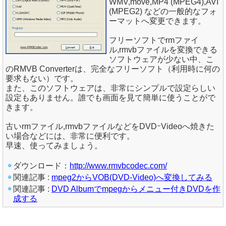
WMV,move,MP4 (MPEG4),AVI
(MPEG2) などの一般的なフォ
ーマットへ変更できます。
フリーソフトでrmファイ
ル,rmvbファイルを変換できる
ソフトウェアが少ない中、こ
のRMVB Converterは、完全なフリーソフト（利用時に何の
要求もない）です。
また、このソフトウェアは、非常にシンプルで設定らしい
設定もありません。誰でも画面を見て簡単に使うことがで
きます。
古いrmファイル,rmvbファイルなどをDVDｰVideoへ焼きた
い場合などには、非常に便利です。
早速、使ってみましょう。
ダウンロード：
http://www.rmvbcodec.com/
関連記事 :
mpeg2からVOB(DVD-Video)へ変換してみる
関連記事 :
DVD Albumでmpegからメニュー付きDVDを作
成する