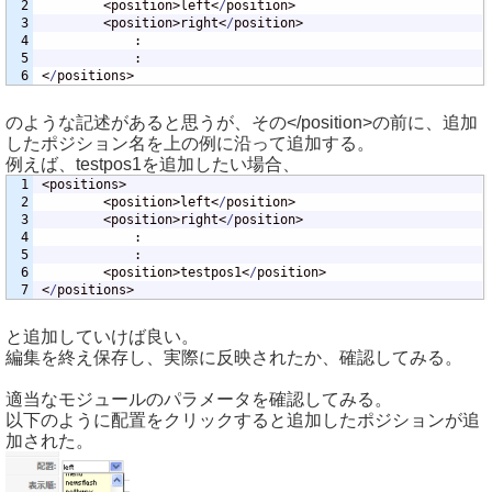
2

		<position>left<
/
position>

3

		<position>right<
/
position>

4

			:

5

			:

<
/
positions>
のような記述があると思うが、その</position>の前に、追加
したポジション名を上の例に沿って追加する。
例えば、testpos1を追加したい場合、
1

<positions>

2

		<position>left<
/
position>

3

		<position>right<
/
position>

4

			:

5

			:

6

		<position>testpos1<
/
position>

<
/
positions>
と追加していけば良い。
編集を終え保存し、実際に反映されたか、確認してみる。
適当なモジュールのパラメータを確認してみる。
以下のように配置をクリックすると追加したポジションが追
加された。