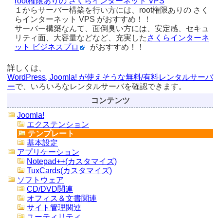
root権限ありの さくらインターネット VPS
１からサーバー構築を行い方には、root権限ありの さく
らインターネット VPS がおすすめ！！
サーバー構築なんて、面倒臭い方には、安定感、セキュ
リティ面、大容量などなど、充実した
さくらインターネ
ット ビジネスプロ
がおすすめ！！
詳しくは、
WordPress, Joomla! が使えそうな無料/有料レンタルサーバ
ー
で、いろいろなレンタルサーバを確認できます。
コンテンツ
Joomla!
エクステンション
テンプレート
基本設定
アプリケーション
Notepad++(カスタマイズ)
TuxCards(カスタマイズ)
ソフトウェア
CD/DVD関連
オフィス＆文書関連
サイト管理関連
ユーティリティ