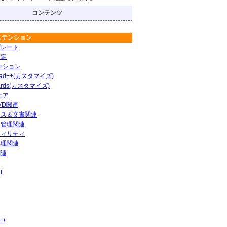
コンテンツ
ステンション
プレート
設定
ーション
pad++(カスタマイズ)
ards(カスタマイズ)
ェア
DVD関連
ィス＆文書関連
ト管理関連
ティリティ
処理関連
関連
T
++