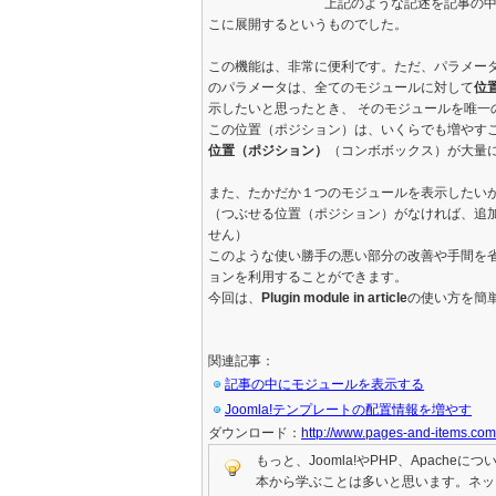
上記のような記述を記事の
こに展開するというものでした。
この機能は、非常に便利です。ただ、パラメー
のパラメータは、全てのモジュールに対して
位
示したいと思ったとき、 そのモジュールを唯一
この位置（ポジション）は、いくらでも増やす
位置（ポジション）
（コンボボックス）が大量
また、たかだか１つのモジュールを表示したい
（つぶせる位置（ポジション）がなければ、追
せん）
このような使い勝手の悪い部分の改善や手間を
ョンを利用することができます。
今回は、
Plugin module in article
の使い方を簡
関連記事：
記事の中にモジュールを表示する
Joomla!テンプレートの配置情報を増やす
ダウンロード：
http://www.pages-and-items.com/
もっと、Joomla!やPHP、Apac
本から学ぶことは多いと思います。ネッ