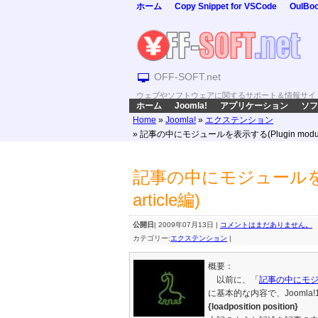
ホーム
Copy Snippet for VSCode
OulBo
OFF-SOFT.net
ウェブやソフトウェアに関するサポート＆情報サイ
ホーム
Joomla!
アプリケーション
ソフ
Home
»
Joomla!
»
エクステンション
» 記事の中にモジュールを表示する(Plugin module i
記事の中にモジュールを表示する
article編)
公開日
| 2009年07月13日 |
コメントはまだありません。
カテゴリー:
エクステンション
|
概要：
以前に、「
記事の中にモ
に基本的な内容で、Jooml
{
loadposition position
}