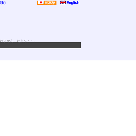
規約
日本語
English
れません。たぶん・・。