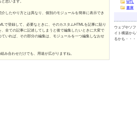
ると思います。
WTL
書庫
紹介したやり方とは異なり、個別のモジュールを簡単に表示でき
MLで登録して、必要なときに、そのカスタムHTMLを記事に貼り
ウェブやソフ
を、全ての記事に記述してしまうと後で編集したいときに大変で
イト構築から
とめていれば、その部分の編集は、モジュールを一つ編集しなおせ
るかも・・・
の組み合わせだけでも、用途が広がりますね。