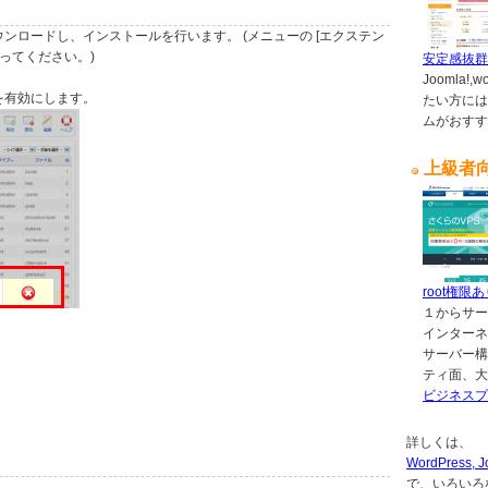
ンロードし、インストールを行います。 (メニューの [エクステン
行ってください。)
安定感抜群
Joomla!
を有効にします。
たい方には
ムがおすす
上級者
root権限
１からサー
インターネ
サーバー構
ティ面、大
ビジネスプ
詳しくは、
WordPres
で、いろいろ