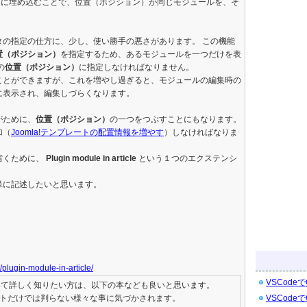
中に埋め込むことで、位置（ポジション）が同じモジュールを、そ
タの指定の仕方に、少し、使い勝手の悪さがあります。 この機能
置（ポジション）
を指定するため、あるモジュールを一つだけを表
の
位置（ポジション）
に指定しなければなりません。
ことができますが、これを増やし過ぎると、モジュールの編集時の
に表示され、編集しづらくなります。
がために、
位置（ポジション）
の一つをつぶすことにもなります。
加（
Joomla!テンプレートの配置情報を増やす
）しなければなりま
省くために、
Plugin module in article
という１つのエクステンシ
単に記述したいと思います。
plugin-module-in-article/
VSCodeで
heについて詳しく知りたい方は、以下の本なども良いと思います。
トだけでは判らない様々な事に気づかされます。
VSCodeで