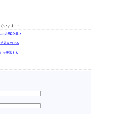
でいます。:
ュール編)を使う
的に広告をのせる
語）を表示する