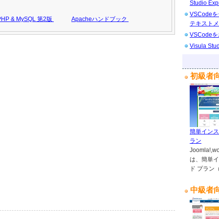
Studio Exp
VSCod
P & MySQL 第2版
Apacheハンドブック
テキストメ
VSCod
Visula 
初級者
簡単インス
ラン
Joomla
は、簡単イ
ド プラン
中級者