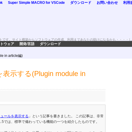
ok
Super Simple MACRO for VSCode
ダウンロード
お問い合わせ
利用
トです。サイト構築からソフトウェアの作成、利用まであなたの助けになるかも・・・・し
トウェア
開発/言語
ダウンロード
n article編)
(Plugin module in
ジュールを表示する
」という記事を書きました。 この記事は、非常
a!1.5では、標準で備わっている機能の一つを紹介したものです。