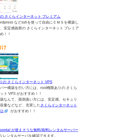
の さくらインターネット プレミアム
,wordpress などsshを使って自由にＣＭＳを構築し
、安定感抜群の さくらインターネット プレミア
め！！
向け
ありの さくらインターネット VPS
バー構築を行い方には、root権限ありの さくら
ット VPS がおすすめ！！
築なんて、面倒臭い方には、安定感、セキュリ
容量などなど、充実した
さくらインターネット
ロ
がおすすめ！！
s, Joomla! が使えそうな無料/有料レンタルサーバー
なレンタルサーバを確認できます。