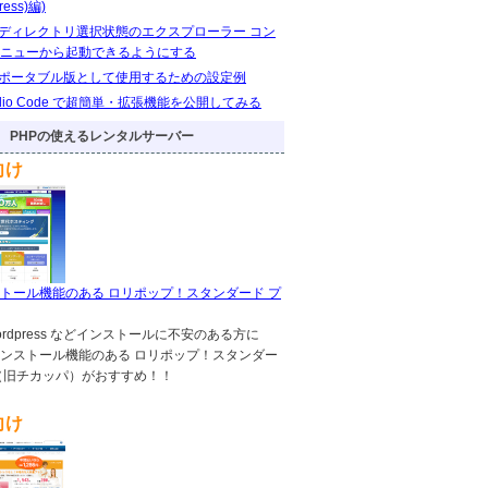
ress)編)
eをディレクトリ選択状態のエクスプローラー コン
ニューから起動できるようにする
eをポータブル版として使用するための設定例
Studio Code で超簡単・拡張機能を公開してみる
PHPの使えるレンタルサーバー
向け
トール機能のある ロリポップ！スタンダード プ
!,wordpress などインストールに不安のある方に
ンストール機能のある ロリポップ！スタンダー
（旧チカッパ）がおすすめ！！
向け