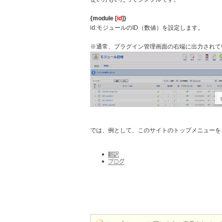
{
module [
id
]
}
id:モジュールのID（数値）を設定します。
※通常、プラグイン管理画面の右端に出力されて
では、例として、このサイトのトップメニューを