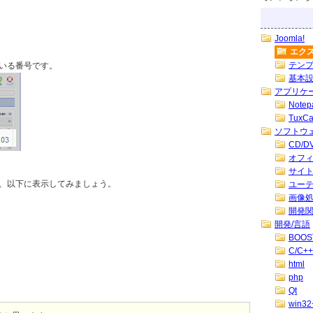
Joomla!
エク
テン
いる番号です。
基本
アプリケ
Note
TuxC
ソフトウ
CD/
オフ
サイ
、以下に表示してみましょう。
ユー
画像
開発
開発/言語
BOOS
C/C++
html
php
Qt
win32