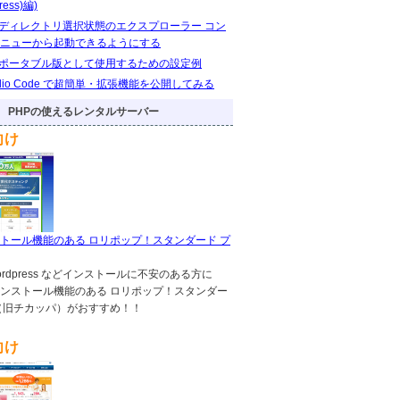
ress)編)
eをディレクトリ選択状態のエクスプローラー コン
ニューから起動できるようにする
eをポータブル版として使用するための設定例
Studio Code で超簡単・拡張機能を公開してみる
PHPの使えるレンタルサーバー
向け
トール機能のある ロリポップ！スタンダード プ
!,wordpress などインストールに不安のある方に
ンストール機能のある ロリポップ！スタンダー
（旧チカッパ）がおすすめ！！
向け