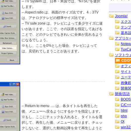
-- TV System は、日本・米国では、"NTSC"を選択
します。
-- Aspect ratio は、画面のサイズ比です。4：3TV
Joomla!
は、アナログテレビの標準サイズ比です。
エク
-- TV safe zone は、テレビによって多少サイズに違
テン
いがあります。ここで、その誤差を指定してあげる
基本
ことで、どのテレビでもきれいに全体が見れるよう
アプリケ
になるでしょう。
Note
※もし、ここを0%とした場合、テレビによって
TuxC
は、見切れてしまうことがあります。
ソフトウ
CD/
オフ
サイ
ユー
画像
開発
開発/言語
BOOS
C/C++
-- Return to menu ..... は、各タイトルを再生した
html
後、メニューへ戻るようにするか？を指定します。
php
※もし、ここにチェックを入れると、タイトルを選
Qt
択して、再生した後、メニューに戻ります。チェッ
win32
クしないと、選択した動画以降を全て再生しようと