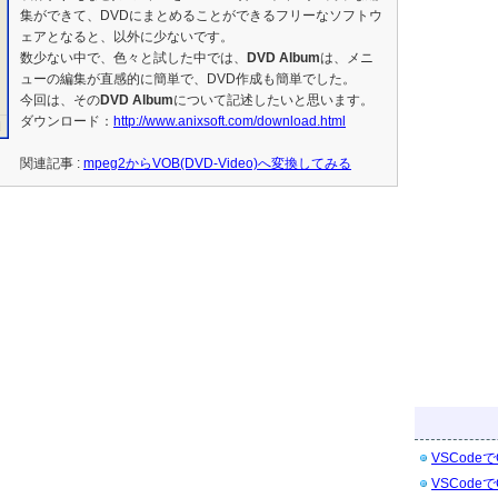
集ができて、DVDにまとめることができるフリーなソフトウ
ェアとなると、以外に少ないです。
数少ない中で、色々と試した中では、
DVD Album
は、メニ
ューの編集が直感的に簡単で、DVD作成も簡単でした。
今回は、その
DVD Album
について記述したいと思います。
ダウンロード：
http://www.anixsoft.com/download.html
関連記事 :
mpeg2からVOB(DVD-Video)へ変換してみる
VSCodeで
VSCodeで