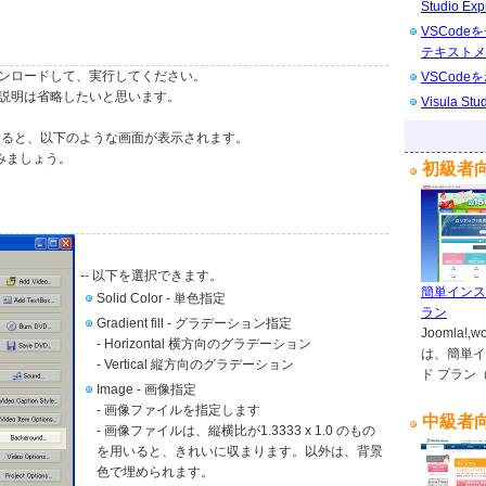
Studio Exp
VSCod
テキストメ
ンロードして、実行してください。
VSCod
説明は省略したいと思います。
Visula 
動すると、以下のような画面が表示されます。
みましょう。
初級者
-- 以下を選択できます。
簡単インス
Solid Color - 単色指定
ラン
Gradient fill - グラデーション指定
Joomla
- Horizontal 横方向のグラデーション
は、簡単イ
- Vertical 縦方向のグラデーション
ド プラン
Image - 画像指定
- 画像ファイルを指定します
中級者
- 画像ファイルは、縦横比が1.3333 x 1.0 のもの
を用いると、きれいに収まります。以外は、背景
色で埋められます。