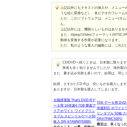
上記以外にもテキストの挿入や、メニューの
うな絵に変換など）、各ビデオのフレーム
ただ、このソフトウェアは、メニュー(サム
ん。
上記以外には、機能らしいものはありませ
また、mpegのVideoフォーマット(NT
動画を変換する作業が必要になります。
ただ、私のような素人の編集には、これだ
CD/DVDへ焼くときは、日本製に限りま
筆者も全く知りませんでしたが、海外製の
また、書き込み失敗も多いので、結局は、同じ
結局、さすがにCD-Rは、安いものを購入します
ありますが、日本製を購入してしまいます。
太陽誘電製 That's DVD-Rデ
TDK データ用 DVD-R
ータ用 16倍速4.7GB 盤面ア
倍速対応 ホワイト
クアホワイト ワイドプリン
リンタブル 50枚 
タブル スピンドルケース50
DR47PWC50PU
枚入 DR-47AWWY50BN
最近は、良くなっ