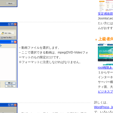
安定感抜群
Joomla!
たい方には
ムがおすす
上級者
-- 動画ファイルを選択します。
-- ここで選択できる動画は、mpeg(DVD-Videoフォ
ーマットのもの限定)だけです。
※フォーマットに注意しなければなりません。
root権限
１からサー
インターネ
サーバー構
ティ面、大
ビジネスプ
詳しくは、
WordPres
で、いろいろ