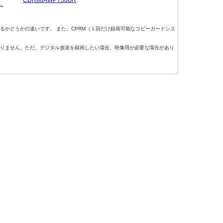
CDR80AWPY50BR
ね。
るかどうかの違いです。 また、CPRM（１回だけ録画可能なコピーガードシス
りません。ただ、デジタル放送を録画したい場合、映像用が必要な場合があり