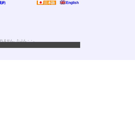
規約
日本語
English
れません。たぶん・・。