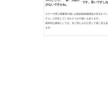
今のところ、一番、失敗が
です。安いですし
少ないですかね。
※データ用と映像用の違いは私的録画補償金が含まれてい
テム）に対応しているかどうかの違いもあります。
基本的な媒体としては、全く同じものと思って差し支えあ
ます。