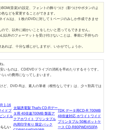
BGM(音楽)の設定、フォントの飾りつけ（影つけやボタンのよ
の色などを変更することができます。
ネイル)は、１枚のDVDに対して１ページのみしか作成できませ
んので、以外に細かいことをしたいと思ってもできません。
SC,PAL)以外のフォーマットを受け付けないことは、事前に手持ちの
けあれば、十分な感じがしますが、いかがでしょうか。
すね。
安いものは、CD/DVDドライブの消耗を早めたりするそうです。
ぐらいの費用になってしまいます。
けど、DVD-Rは、素人の筆者（根性なしです）は、少々割高では
 1-16
太陽誘電製 That's CD-Rデー
ワイドプ
TDK データ用CD-R 700MB
タ用 40倍速700MB 盤面ア
スピンドル
48倍速対応 ホワイトワイド
クアホワイト プリンタブル
プリンタブル 50枚ポットケ
内周印字有り 限定パック
たらしい
ース CD-R80PWDX50PA