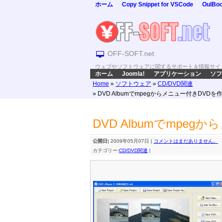
ホーム
Copy Snippet for VSCode
OulBo
OFF-SOFT.net
ウェブやソフトウェアに関するサポート＆情報サイ
ホーム
Joomla!
アプリケーション
ソフ
Home
»
ソフトウェア
»
CD/DVD関連
» DVD Albumでmpegからメニュー付きDVDを
DVD Albumでmpe
公開日
| 2009年05月07日 |
コメントはまだありません。
カテゴリー:
CD/DVD関連
|