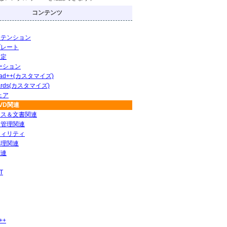
コンテンツ
ステンション
プレート
設定
ーション
pad++(カスタマイズ)
ards(カスタマイズ)
ェア
DVD関連
ィス＆文書関連
ト管理関連
ティリティ
処理関連
関連
T
++