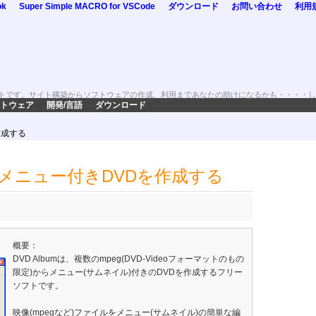
ok
Super Simple MACRO for VSCode
ダウンロード
お問い合わせ
利用
トです。サイト構築からソフトウェアの作成、利用まであなたの助けになるかも・・・・し
トウェア
開発/言語
ダウンロード
作成する
gからメニュー付きDVDを作成する
概要：
DVD Albumは、複数のmpeg(DVD-Videoフォーマットのもの
限定)からメニュー(サムネイル)付きのDVDを作成するフリー
ソフトです。
映像(mpegなど)ファイルをメニュー(サムネイル)の簡単な編