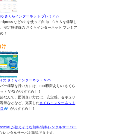
の さくらインターネット プレミアム
,wordpress などsshを使って自由にＣＭＳを構築し
、安定感抜群の さくらインターネット プレミア
め！！
向け
ありの さくらインターネット VPS
バー構築を行い方には、root権限ありの さくら
ット VPS がおすすめ！！
築なんて、面倒臭い方には、安定感、セキュリ
容量などなど、充実した
さくらインターネット
ロ
がおすすめ！！
s, Joomla! が使えそうな無料/有料レンタルサーバー
なレンタルサーバを確認できます。