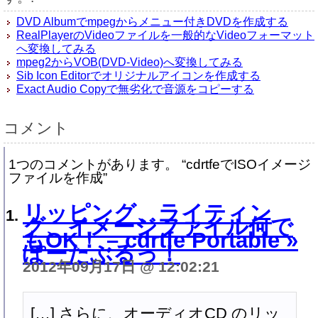
DVD Albumでmpegからメニュー付きDVDを作成する
RealPlayerのVideoファイルを一般的なVideoフォーマット
へ変換してみる
mpeg2からVOB(DVD-Video)へ変換してみる
Sib Icon Editorでオリジナルアイコンを作成する
Exact Audio Copyで無劣化で音源をコピーする
コメント
1つのコメントがあります。 “cdrtfeでISOイメージ
ファイルを作成”
リッピング、ライティン
グ、イメージファイル何で
もOK！ – cdrtfe Portable »
ぽーたぶるっ！
2012年09月17日 @ 12:02:21
[…] さらに、オーディオCD のリッ