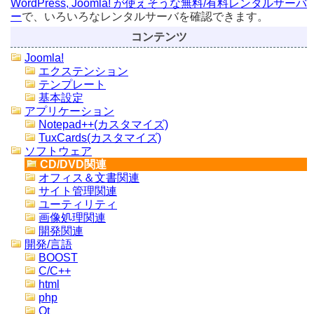
WordPress, Joomla! が使えそうな無料/有料レンタルサーバ
ー
で、いろいろなレンタルサーバを確認できます。
コンテンツ
Joomla!
エクステンション
テンプレート
基本設定
アプリケーション
Notepad++(カスタマイズ)
TuxCards(カスタマイズ)
ソフトウェア
CD/DVD関連
オフィス＆文書関連
サイト管理関連
ユーティリティ
画像処理関連
開発関連
開発/言語
BOOST
C/C++
html
php
Qt