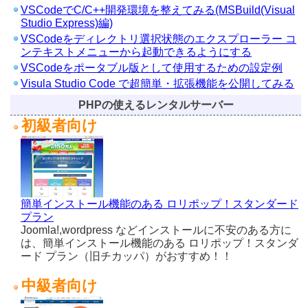
VSCodeでC/C++開発環境を整えてみる(MSBuild(Visual
Studio Express)編)
VSCodeをディレクトリ選択状態のエクスプローラー コ
ンテキストメニューから起動できるようにする
VSCodeをポータブル版として使用するための設定例
Visula Studio Code で超簡単・拡張機能を公開してみる
PHPの使えるレンタルサーバー
初級者向け
簡単インストール機能のある ロリポップ！スタンダード
プラン
Joomla!,wordpress などインストールに不安のある方に
は、簡単インストール機能のある ロリポップ！スタンダ
ード プラン（旧チカッパ）がおすすめ！！
中級者向け